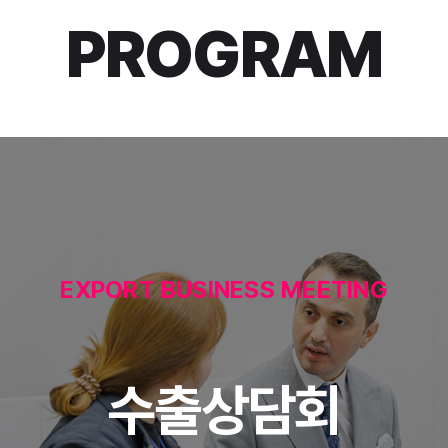
PROGRAM
CONFERENCE
컨퍼런스