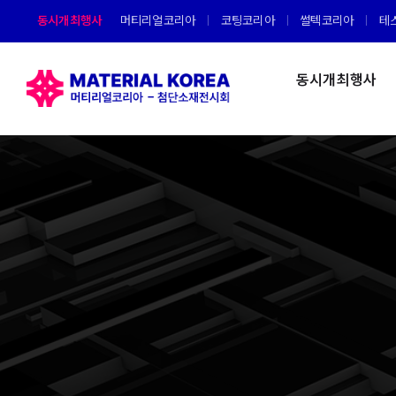
Skip
동시개최행사
머티리얼코리아
코팅코리아
썰텍코리아
테
to
content
동시개최행사