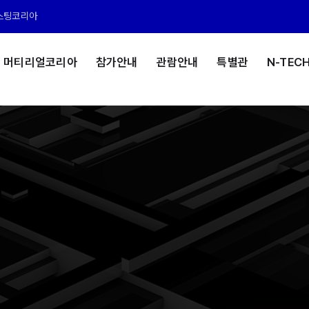
스팅코리아
머티리얼코리아
참가안내
관람안내
특별관
N-TEC