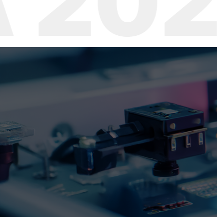
027
M