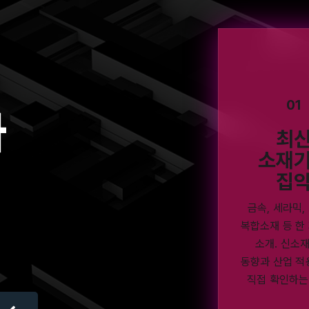
01
아
최
소재
집
금속, 세라믹,
복합소재 등 한
소개. 신소
동향과 산업 적
직접 확인하는